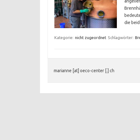
angelie
Brennhä
bedeute
die be
Kategorie:
nicht zugeordnet
Schlagwörter:
Br
marianne [at] oeco-center [.] ch