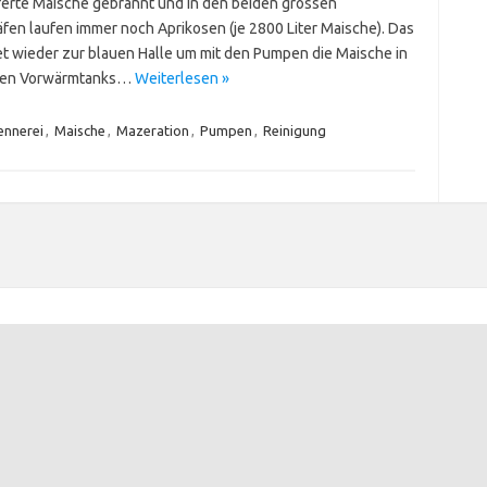
ferte Maische gebrannt und in den beiden grossen
fen laufen immer noch Aprikosen (je 2800 Liter Maische). Das
t wieder zur blauen Halle um mit den Pumpen die Maische in
iden Vorwärmtanks…
Weiterlesen »
ennerei
,
Maische
,
Mazeration
,
Pumpen
,
Reinigung