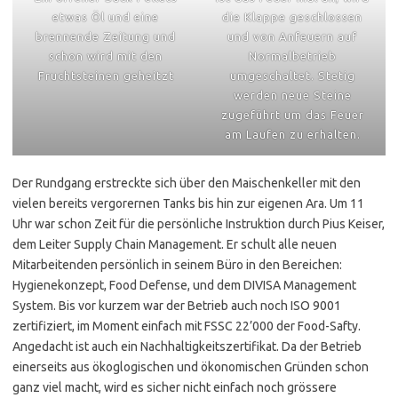
etwas Öl und eine
die Klappe geschlossen
brennende Zeitung und
und von Anfeuern auf
schon wird mit den
Normalbetrieb
Fruchtsteinen geheitzt
umgeschaltet. Stetig
werden neue Steine
zugeführt um das Feuer
am Laufen zu erhalten.
Der Rundgang erstreckte sich über den Maischenkeller mit den
vielen bereits vergorernen Tanks bis hin zur eigenen Ara. Um 11
Uhr war schon Zeit für die persönliche Instruktion durch Pius Keiser,
dem Leiter Supply Chain Management. Er schult alle neuen
Mitarbeitenden persönlich in seinem Büro in den Bereichen:
Hygienekonzept, Food Defense, und dem DIVISA Management
System. Bis vor kurzem war der Betrieb auch noch ISO 9001
zertifiziert, im Moment einfach mit FSSC 22’000 der Food-Safty.
Angedacht ist auch ein Nachhaltigkeitszertifikat. Da der Betrieb
einerseits aus ökoglogischen und ökonomischen Gründen schon
ganz viel macht, wird es sicher nicht einfach noch grössere