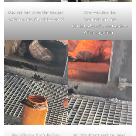
Das ist der Dampferzeuger
Hier werden die
welcher mit Öl erhitzt wird
Fruchtsteine mit
Förderschnecke stetig dem
Ofen zugeführt
Ein offener Sack Pellets
Ist das Feuer mal an, wird