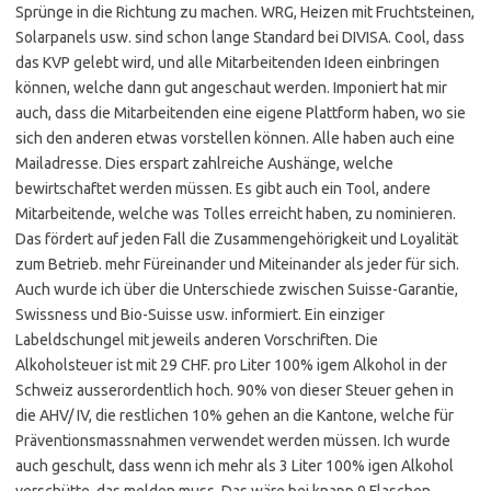
Sprünge in die Richtung zu machen. WRG, Heizen mit Fruchtsteinen,
Solarpanels usw. sind schon lange Standard bei DIVISA. Cool, dass
das KVP gelebt wird, und alle Mitarbeitenden Ideen einbringen
können, welche dann gut angeschaut werden. Imponiert hat mir
auch, dass die Mitarbeitenden eine eigene Plattform haben, wo sie
sich den anderen etwas vorstellen können. Alle haben auch eine
Mailadresse. Dies erspart zahlreiche Aushänge, welche
bewirtschaftet werden müssen. Es gibt auch ein Tool, andere
Mitarbeitende, welche was Tolles erreicht haben, zu nominieren.
Das fördert auf jeden Fall die Zusammengehörigkeit und Loyalität
zum Betrieb. mehr Füreinander und Miteinander als jeder für sich.
Auch wurde ich über die Unterschiede zwischen Suisse-Garantie,
Swissness und Bio-Suisse usw. informiert. Ein einziger
Labeldschungel mit jeweils anderen Vorschriften. Die
Alkoholsteuer ist mit 29 CHF. pro Liter 100% igem Alkohol in der
Schweiz ausserordentlich hoch. 90% von dieser Steuer gehen in
die AHV/ IV, die restlichen 10% gehen an die Kantone, welche für
Präventionsmassnahmen verwendet werden müssen. Ich wurde
auch geschult, dass wenn ich mehr als 3 Liter 100% igen Alkohol
verschütte, das melden muss. Das wäre bei knapp 9 Flaschen