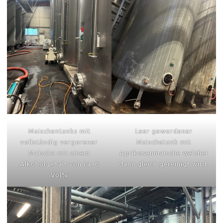
Maischentanks mit
Leer gewordener
vollständig vergorener
Maischetank mit
Maische mit einem
Aprikosenmaische welcher
Alkoholgehalt von ca. 6
dann gleich gereinigt wird.
Vol%